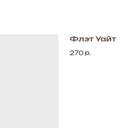
Флэт Уайт
р.
270