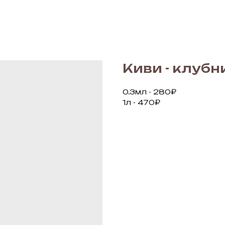
Киви - клубн
0.3мл - 280₽
1л - 470₽